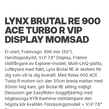
LYNX BRUTAL RE 900
ACE TURBO R VIP
DISPLAY MOMSAD
El-start, Framvagn: 996 mm (39"),
Handtagsskydd, V.I.P 7.8" Display, Främre
stötfångare av Explorer-modell, Multi-LinQ-platta,
Luftkylare med fläkt, Lynx Brutal RE är skotern för
dig som vill ta dig överallt. Med Rotax 900 ACE
Turbo R motorn och den 50cm breda mattan med
60mm hög kam, gör Brutal RE allting möjligt.
Dessutom ger EasyRide+-boggifjädring med
högklassiga KYB Kashima-stötdämpare den
högsta kör kvalitén. Försäsongsmodell = V.I.P 7.8"