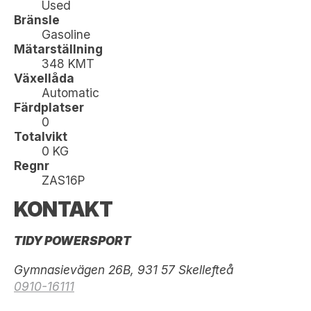
Used
Bränsle
Gasoline
Mätarställning
348 KMT
Växellåda
Automatic
Färdplatser
0
Totalvikt
0 KG
Regnr
ZAS16P
KONTAKT
TIDY POWERSPORT
Gymnasievägen 26B, 931 57 Skellefteå
0910-16111