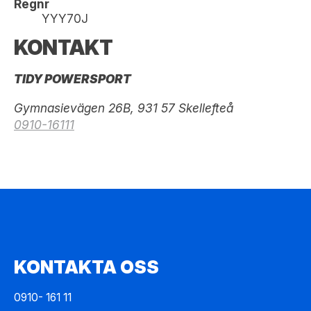
Regnr
YYY70J
KONTAKT
TIDY POWERSPORT
Gymnasievägen 26B, 931 57 Skellefteå
0910-16111
KONTAKTA OSS
0910- 161 11