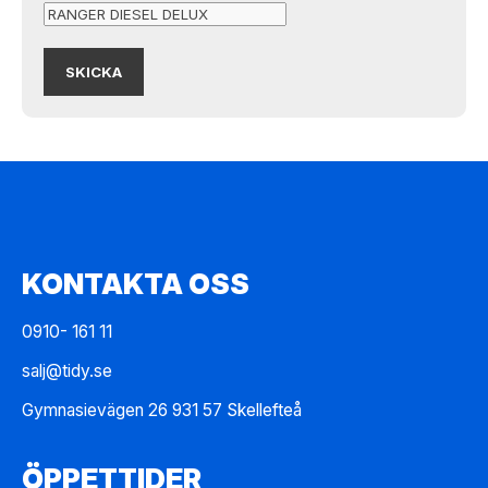
KONTAKTA OSS
0910- 161 11
salj@tidy.se
Gymnasievägen 26 931 57 Skellefteå
ÖPPETTIDER