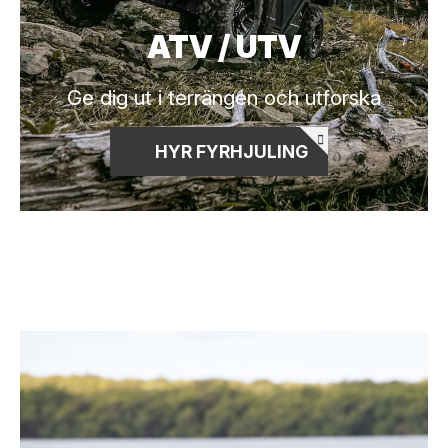
ATV / UTV
Ge dig ut i terrängen och utforska
HYR FYRHJULING