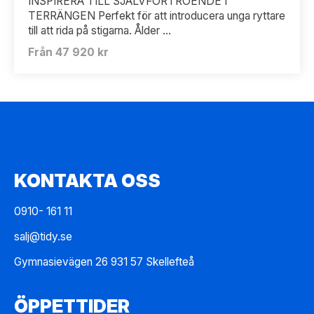
INSPIRERA TILL SJÄLVFÖRTROENDE I
TERRÄNGEN Perfekt för att introducera unga ryttare
till att rida på stigarna. Ålder ...
Från 47 920 kr
KONTAKTA OSS
0910- 161 11
salj@tidy.se
Gymnasievägen 26 931 57 Skellefteå
ÖPPETTIDER